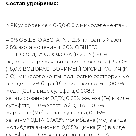
Состав удобрения:
NPK удобрение 4,0-6,0-8,0 с микроэлементами
.
4,0% ОБЩЕГО АЗОТА (N); 1,2% нитратный азот;
2,8% азота мочевины; 6,0% ОБЩЕГО
ПЕНТОКСИДА ФОСФОРА (P 2 O 5 ); 6,0%
водорастворимая пятиокись фосфора (P 2 O 5
); 8,0% ВОДОРАСТВОРИМЫЙ ОКСИД КАЛИЯ (K
2 O). Микроэлементы, полностью растворимые
в воде: 0,02% бора (В) в виде кислоты; 0,008%
меди (Cu) в виде сульфата, 0,008%
хелатированной ЭДТА; 0,03% железа (Fe) в виде
сульфата, 0,03% хелатной ЭДТА; 0,015%
марганца (Mn) в виде сульфата, 0,015%
хелатной ЭДТА; 0,002% молибдена (Mo) в виде
молибдата аммония; 0,015% цинка (Zn) в виде
сульфата, 0,015% хелатированного ЭДТА.