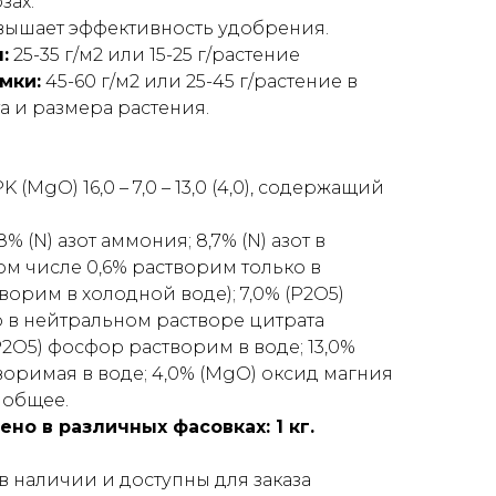
зах.
вышает эффективность удобрения.
:
25-35 г/м2 или 15-25 г/растение
мки:
45-60 г/м2 или 25-45 г/растение в
а и размера растения.
(MgO) 16,0 – 7,0 – 13,0 (4,0), содержащий
,8% (N) азот аммония; 8,7% (N) азот в
в том числе 0,6% растворим только в
творим в холодной воде); 7,0% (Р2О5)
 в нейтральном растворе цитрата
Р2О5) фосфор растворим в воде; 13,0%
творимая в воде; 4,0% (MgO) оксид магния
 общее.
но в различных фасовках: 1 кг.
в наличии и доступны для заказа