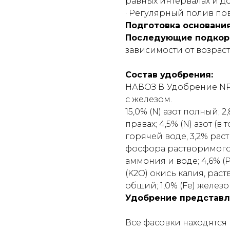
равных интервалах и до
· Регулярный полив по
Подготовка основания
Последующие подкор
зависимости от возраст
Состав удобрения:
НАВОЗ В
Удобрение NPK 
с железом.
15,0% (N) азот полный; 2
правах; 4,5% (N) азот (
горячей воде, 3,2% рас
фосфора растворимого
аммония и воде; 4,6% (
(K2O) окись калия, рас
общий; 1,0% (Fe) железо
Удобрение представле
Все фасовки находятся 