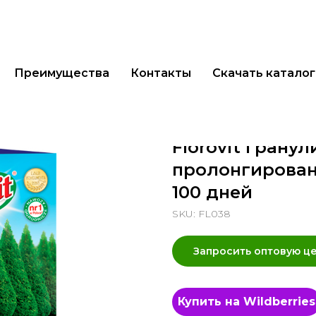
Преимущества
Контакты
Скачать каталог
Florovit грану
пролонгированн
100 дней
SKU:
FL038
Запросить оптовую ц
Купить на Wildberries