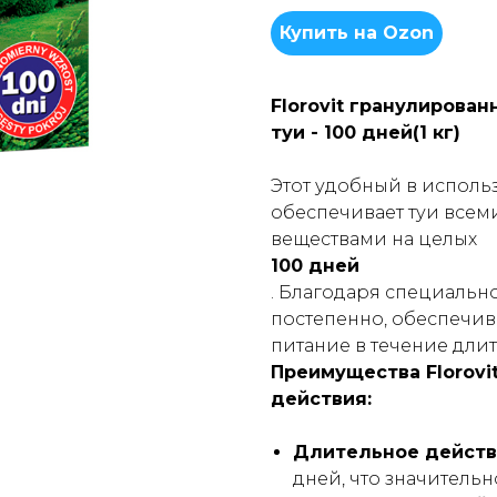
Купить на Ozon
Florovit гранулирова
туи - 100 дней(1 кг)
Этот удобный в испол
обеспечивает туи все
веществами на целых
100 дней
. Благодаря специаль
постепенно, обеспечи
питание в течение дли
Преимущества Florovi
действия:
Длительное действ
дней, что значитель