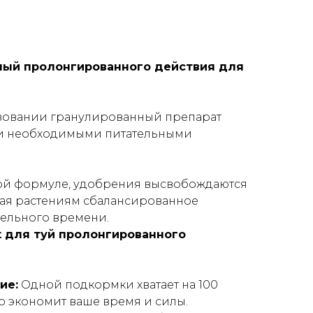
нный пролонгированного действия для
ьзовании гранулированный препарат
ми необходимыми питательными
ной формуле, удобрения высвобождаются
вая растениям сбалансированное
тельного времени.
t для туй пролонгированного
ие:
Одной подкормки хватает на 100
но экономит ваше время и силы.