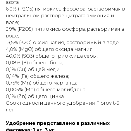
азота;
6,0% (P2O5) пятиокись фосфора, растворимая в
нейтральном растворе цитрата аммония и
воде;
3,9% (P2O5) пятиокись фосфора, растворимая в
воде;
13,5% (K2O) оксид калия, растворимый в воде;
4,0% (MgO) общего оксида магния;
40,0% (SO3) общего триоксида серы;
0,08% (В) общего бора;
0,1% (Cu) общей меди;
0,14% (Fe) общего железа;
0,75% (Mn) общего марганца;
0,005% (Мо) общего молибдена;
0,1% (Zn) общего цинка
Срок годности данного удобрения Florovit-5
лет.
Удобрение представлено в различных
фасовках: 1 кг, 3 кг.